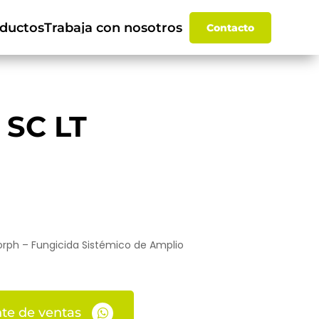
ductos
Trabaja con nosotros
Contacto
 SC LT
ph – Fungicida Sistémico de Amplio
te de ventas
