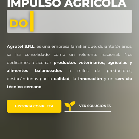
IMPULSO AGRÍCOLA
|
D
Agrotel S.R.L.
es una empresa familiar que, durante 24 años,
se ha consolidado como un referente nacional. Nos
dedicamos a acercar
productos veterinarios, agrícolas y
alimentos balanceados
a miles de productores,
destacándonos por la
calidad
, la
innovación
y un
servicio
técnico cercano
.

VER SOLUCIONES
HISTORIA COMPLETA