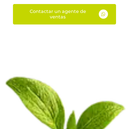
Contactar un agente de

ventas