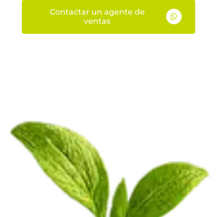
Contactar un agente de

ventas