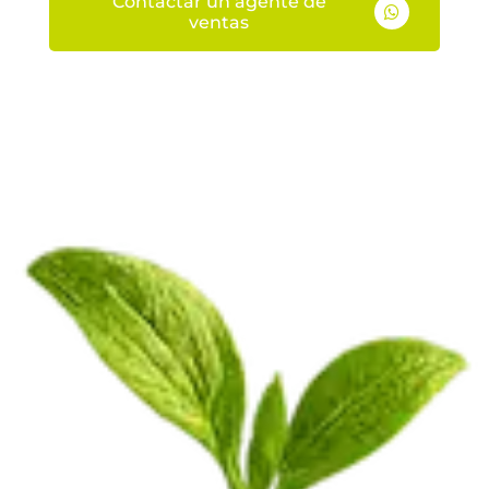
Contactar un agente de

ventas