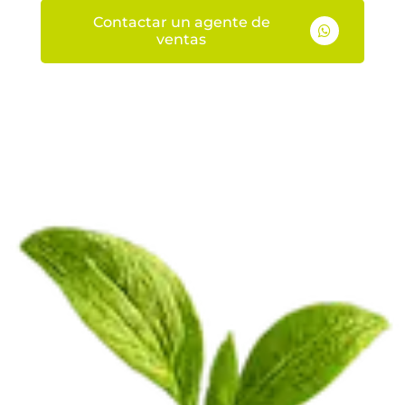
Contactar un agente de

ventas