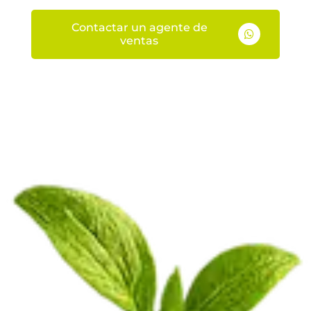
Contactar un agente de

ventas