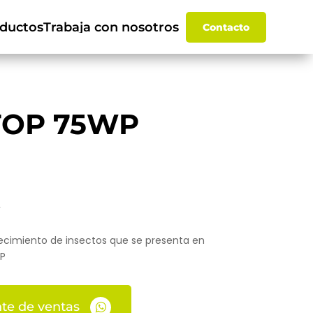
ductos
Trabaja con nosotros
Contacto
TOP 75WP
recimiento de insectos que se presenta en
P
te de ventas
