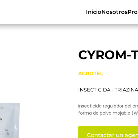
Inicio
Nosotros
Pro
CYROM-
AGROTEL
INSECTICIDA - TRIAZINA
insecticida regulador del c
forma de polvo mojable (W
Contactar un agen