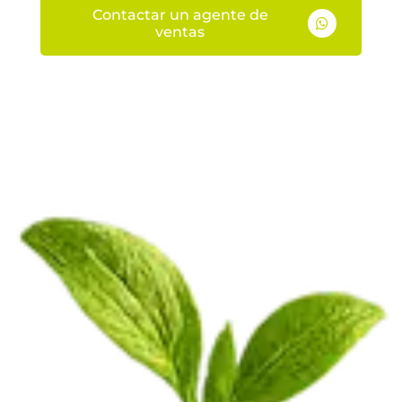
Contactar un agente de

ventas