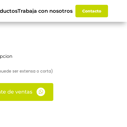
ductos
Trabaja con nosotros
Contacto
ipcion
puede ser extensa o corta)
te de ventas
