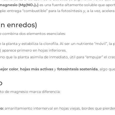
 magnesio (Mg(NO₃)₂)
es una fuente altamente soluble que apor
e: entrega “combustible” para la fotosíntesis y, a la vez, aceler
in enredos)
 combina dos elementos esenciales:
a planta y estabiliza la clorofila. Al ser un nutriente “móvil”, la 
 aparece primero en hojas inferiores.
o que la planta asimila de inmediato, útil para “empujar” el crec
ejor color
,
hojas más activas
y
fotosíntesis sostenida
, algo qu
o
rato de magnesio marca diferencia:
o:
amarillamiento internerval en hojas viejas, bordes que pierde