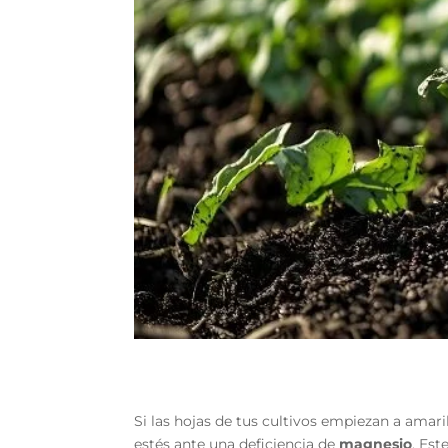
Si las hojas de tus cultivos empiezan a amar
estés ante una deficiencia de
magnesio
. Est