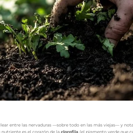
illear entre las nervaduras —sobre todo en las más viejas— y not
e nutriente es el corazón de la
clorofila
(el pigmento verde que cap