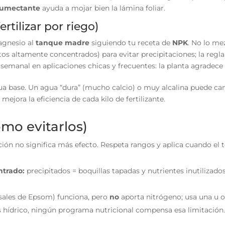
humectante
ayuda a mojar bien la lámina foliar.
ertilizar por riego)
magnesio al
tanque madre
siguiendo tu receta de
NPK
. No lo m
os altamente concentrados) para evitar precipitaciones; la regl
s semanal en aplicaciones chicas y frecuentes: la planta agradece
ua base. Un agua “dura” (mucho calcio) o muy alcalina puede camb
jora la eficiencia de cada kilo de fertilizante.
ómo evitarlos)
ón no significa más efecto. Respeta rangos y aplica cuando el te
ntrado:
precipitados = boquillas tapadas y nutrientes inutilizado
sales de Epsom) funciona, pero
no
aporta nitrógeno; usa una u ot
és hídrico, ningún programa nutricional compensa esa limitación