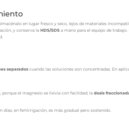
miento
 almacénalo en lugar fresco y seco, lejos de materiales incompat
ración, y conserva la
HDS/SDS
a mano para el equipo de trabajo. 
d.
ues separados
cuando las soluciones son concentradas. En aplica
porque el magnesio se lixivia con facilidad; la
dosis fraccionad
en días; en fertirrigación, es más gradual pero sostenido.