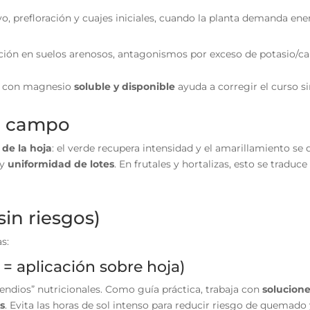
o, prefloración y cuajes iniciales, cuando la planta demanda ener
ación en suelos arenosos, antagonismos por exceso de potasio/ca
da con magnesio
soluble y disponible
ayuda a corregir el curso sin
en campo
 de la hoja
: el verde recupera intensidad y el amarillamiento se 
 y
uniformidad de lotes
. En frutales y hortalizas, esto se traduc
sin riesgos)
s:
y = aplicación sobre hoja)
ncendios” nutricionales. Como guía práctica, trabaja con
solucion
as
. Evita las horas de sol intenso para reducir riesgo de quemado