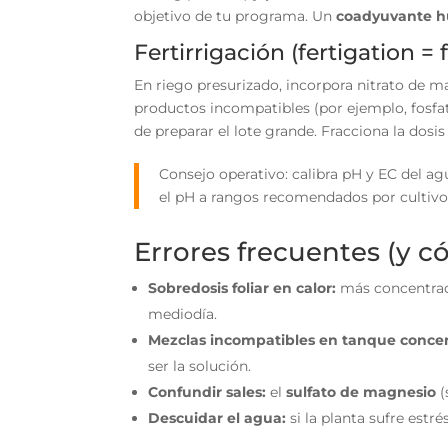
objetivo de tu programa. Un
coadyuvante 
Fertirrigación (fertigation = f
En riego presurizado, incorpora nitrato de 
productos incompatibles (por ejemplo, fosfat
de preparar el lote grande. Fracciona la dosi
Consejo operativo: calibra pH y EC del ag
el pH a rangos recomendados por cultivo me
Errores frecuentes (y c
Sobredosis foliar en calor:
más concentraci
mediodía.
Mezclas incompatibles en tanque conce
ser la solución.
Confundir sales:
el
sulfato de magnesio
(
Descuidar el agua:
si la planta sufre estr