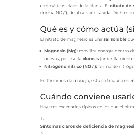
enzimáticas clave de la planta. El
nitrato de
(forma NO₃⁻), de absorción rápida. Dicho simpl
Qué es y cómo actúa (s
El nitrato de magnesio es una
sal soluble
que
Magnesio (Mg):
moviliza energía dentro de l
nuevas; por eso la
clorosis
(amarillamiento)
Nitrógeno nítrico (NO₃⁻):
forma de nitrógen
En términos de manejo, esto se traduce en
m
Cuándo conviene usarl
Hay tres escenarios típicos en los que el nit
Síntomas claros de deficiencia de magnesi